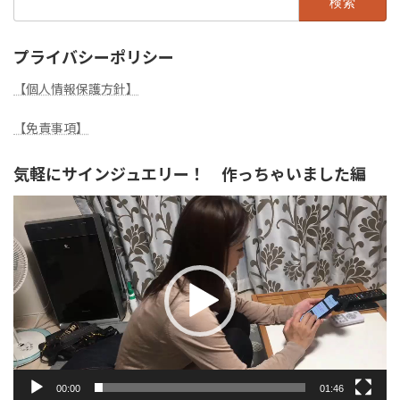
索:
プライバシーポリシー
【個人情報保護方針】
【免責事項】
気軽にサインジュエリー！ 作っちゃいました編
動
画
プ
レ
ー
ヤ
ー
00:00
01:46