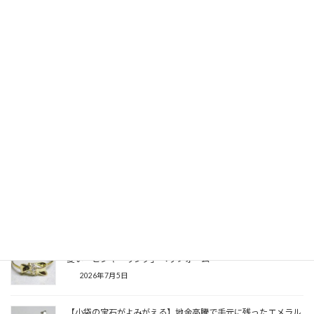
2026年8月6日
誕生石に想いを込めて。運命の1ピースから選ぶアニバーサリ
ーリング製作記
2026年8月3日
婚約指輪のスタールビーを普段使いできるゴールドリングへ！
思い出を現代の輝きに生まれ変わらせるリフォーム
2026年7月26日
バラバラの宝石たちが一つの奇跡に！眠っていたマルチカラー
ルースを集めて仕立てる「世界にひとつのキラキラ集合ペンダ
ント」
2026年7月14日
眠っていたペンダントが変身！小さなゴールドリボンを大人可
愛い「ピンキーリング」へリフォーム
2026年7月5日
【小袋の宝石がよみがえる】地金高騰で手元に残ったエメラル