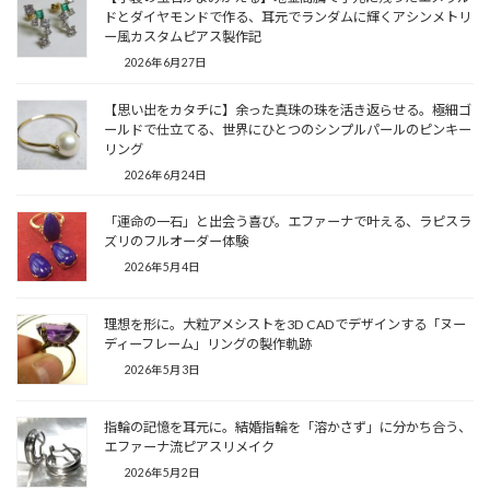
ドとダイヤモンドで作る、耳元でランダムに輝くアシンメトリ
ー風カスタムピアス製作記
2026年6月27日
【思い出をカタチに】余った真珠の珠を活き返らせる。極細ゴ
ールドで仕立てる、世界にひとつのシンプルパールのピンキー
リング
2026年6月24日
「運命の一石」と出会う喜び。エファーナで叶える、ラピスラ
ズリのフルオーダー体験
2026年5月4日
理想を形に。大粒アメシストを3D CADでデザインする「ヌー
ディーフレーム」リングの製作軌跡
2026年5月3日
指輪の記憶を耳元に。結婚指輪を「溶かさず」に分かち合う、
エファーナ流ピアスリメイク
2026年5月2日