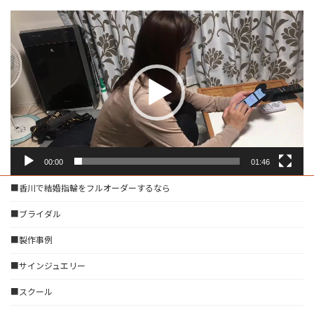
動
画
プ
レ
ー
ヤ
ー
00:00
01:46
■香川で結婚指輪をフルオーダーするなら
■ブライダル
■製作事例
■サインジュエリー
■スクール