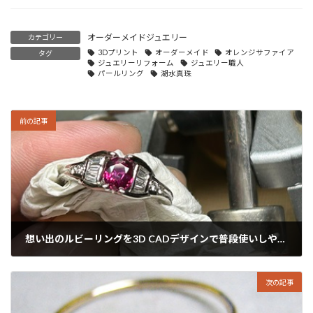
オーダーメイドジュエリー
カテゴリー
3Dプリント
オーダーメイド
オレンジサファイア
タグ
ジュエリーリフォーム
ジュエリー職人
パールリング
湖水真珠
前の記事
想い出のルビーリングを3D CADデザインで普段使いしやすい最新デザインへ蘇らせる
2026年6月17日
次の記事