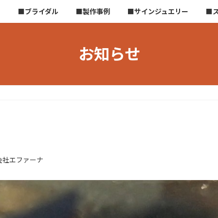
ら
■ブライダル
■製作事例
■サインジュエリー
■
お知らせ
会社エファーナ