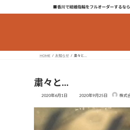
コ
ナ
■香川で結婚指輪をフルオーダーするな
ン
ビ
テ
ゲ
ン
ー
ツ
シ
へ
ョ
ス
ン
キ
に
HOME
お知らせ
粛々と…
ッ
移
プ
動
粛々と…
最
2020年6月1日
2020年9月25日
株式
終
更
新
日
時
: