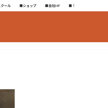
スクール
■ショップ
■会社HP
■！