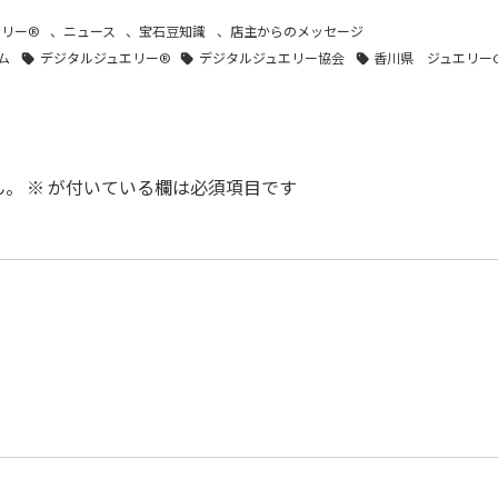
エリー®
、
ニュース
、
宝石豆知識
、
店主からのメッセージ
ム
デジタルジュエリー®
デジタルジュエリー協会
香川県 ジュエリー
ん。
※
が付いている欄は必須項目です