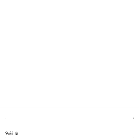
店主からのメッセージ
、
過去の作品集
ジュエリーリフォーム
ジュエリーリメイク
タグ
作り替え
宝石デザイン、高松 ジュエリー
コメントを残す
メールアドレスが公開されることはありません。
※
が付いている
欄は必須項目です
コメント
※
名前
※