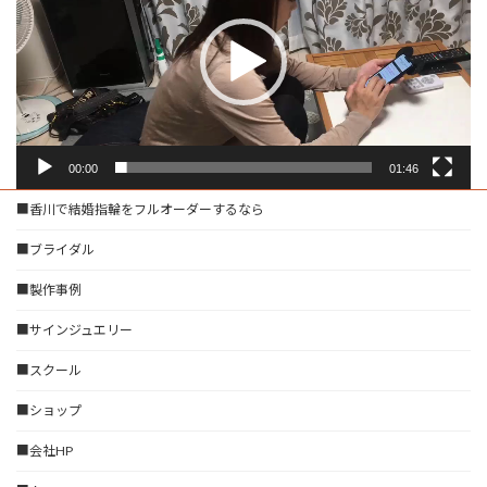
レ
ー
ヤ
ー
00:00
01:46
■香川で結婚指輪をフルオーダーするなら
■ブライダル
■製作事例
■サインジュエリー
■スクール
■ショップ
■会社HP