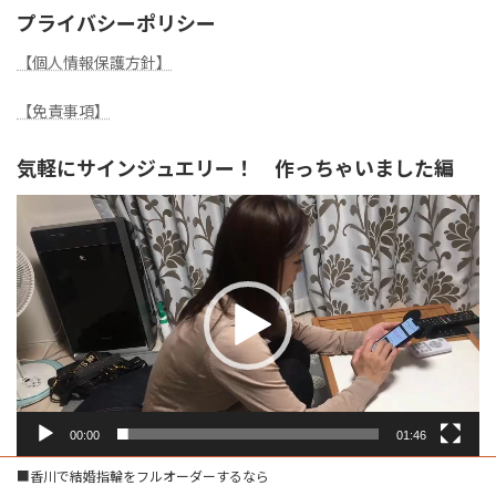
プライバシーポリシー
【個人情報保護方針】
【免責事項】
気軽にサインジュエリー！ 作っちゃいました編
動
画
プ
レ
ー
ヤ
ー
00:00
01:46
■香川で結婚指輪をフルオーダーするなら