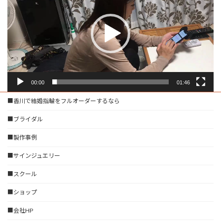
レ
ー
ヤ
ー
00:00
01:46
■香川で結婚指輪をフルオーダーするなら
■ブライダル
■製作事例
■サインジュエリー
■スクール
■ショップ
■会社HP