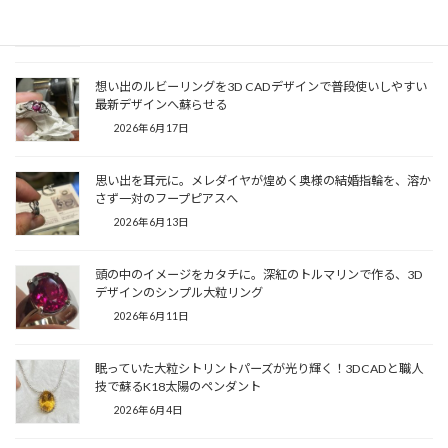
るサファイア＆リーフのプラチナリング
2026年7月16日
想い出のルビーリングを3D CADデザインで普段使いしやすい
最新デザインへ蘇らせる
2026年6月17日
思い出を耳元に。メレダイヤが煌めく奥様の結婚指輪を、溶か
さず一対のフープピアスへ
2026年6月13日
頭の中のイメージをカタチに。深紅のトルマリンで作る、3D
デザインのシンプル大粒リング
2026年6月11日
眠っていた大粒シトリントパーズが光り輝く！3DCADと職人
技で蘇るK18太陽のペンダント
2026年6月4日