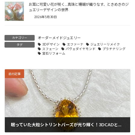
お耳に可愛い花が咲く…真珠と珊瑚が織りなす、ときめきのジ
ュエリーデザインの世界
2026年5月30日
オーダーメイドジュエリー
カテゴリー
3Dデザイン
エファーナ
ジュエリーリメイク
タグ
スフェーン
パヴェダイヤモンド
プラチナリング
宝石リフォーム
前の記事
眠っていた大粒シトリントパーズが光り輝く！3DCADと職人技で蘇るK18太陽のペンダント