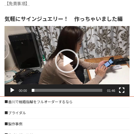
【免責事項】
気軽にサインジュエリー！ 作っちゃいました編
動
画
プ
レ
ー
ヤ
ー
00:00
01:46
■香川で結婚指輪をフルオーダーするなら
■ブライダル
■製作事例