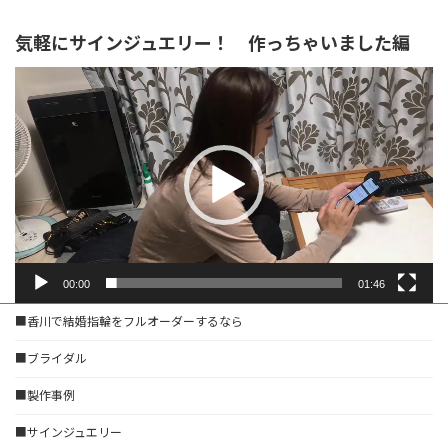
気軽にサインジュエリー！ 作っちゃいました編
動
画
プ
レ
ー
ヤ
ー
00:00
01:46
■香川で結婚指輪をフルオーダーするなら
■ブライダル
■製作事例
■サインジュエリー