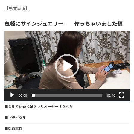
【免責事項】
気軽にサインジュエリー！ 作っちゃいました編
動
画
プ
レ
ー
ヤ
ー
00:00
01:46
■香川で結婚指輪をフルオーダーするなら
■ブライダル
■製作事例