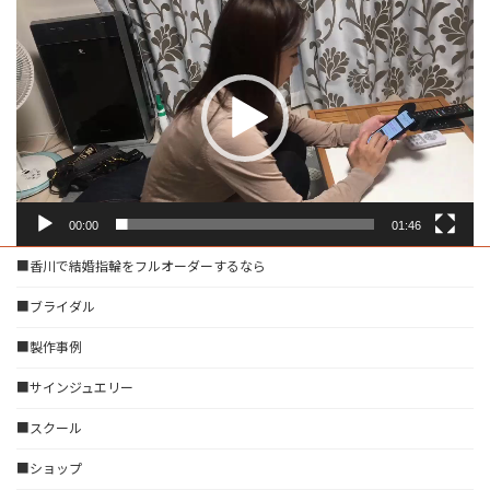
画
プ
レ
ー
ヤ
ー
00:00
01:46
■香川で結婚指輪をフルオーダーするなら
■ブライダル
■製作事例
■サインジュエリー
■スクール
■ショップ