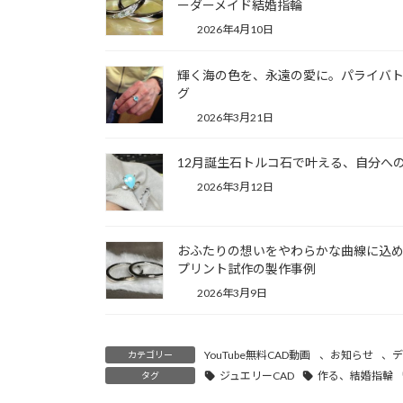
ーダーメイド結婚指輪
2026年4月10日
輝く海の色を、永遠の愛に。パライバ
グ
2026年3月21日
12月誕生石トルコ石で叶える、自分へ
2026年3月12日
おふたりの想いをやわらかな曲線に込めた
プリント試作の製作事例
2026年3月9日
YouTube無料CAD動画
、
お知らせ
、
デ
カテゴリー
ジュエリーCAD
作る、結婚指輪
タグ