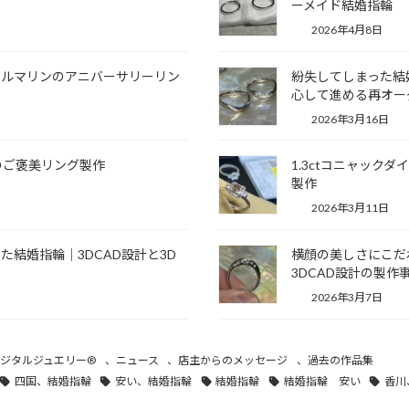
ーメイド結婚指輪
2026年4月8日
トルマリンのアニバーサリーリン
紛失してしまった結
心して進める再オー
2026年3月16日
のご褒美リング製作
1.3ctコニャッ
製作
2026年3月11日
結婚指輪｜3DCAD設計と3D
横顔の美しさにこだ
3DCAD設計の製作
2026年3月7日
ジタルジュエリー®
、
ニュース
、
店主からのメッセージ
、
過去の作品集
四国、結婚指輪
安い、結婚指輪
結婚指輪
結婚指輪 安い
香川