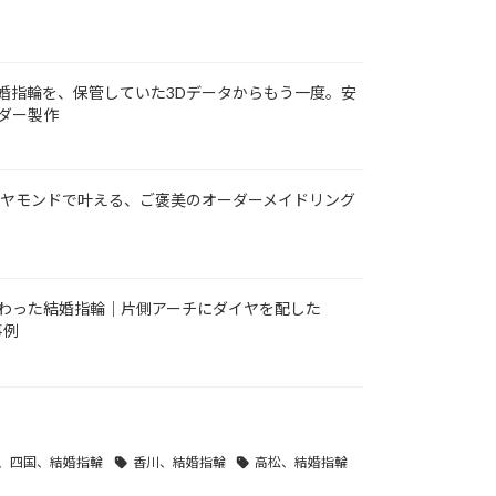
婚指輪を、保管していた3Dデータからもう一度。安
ダー製作
クダイヤモンドで叶える、ご褒美のオーダーメイドリング
わった結婚指輪｜片側アーチにダイヤを配した
事例
、四国、結婚指輪
香川、結婚指輪
高松、結婚指輪