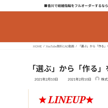
コ
ナ
■香川で結婚指輪をフルオーダーするな
ン
ビ
テ
ゲ
ン
ー
ツ
シ
へ
ョ
ス
ン
キ
に
HOME
YouTube無料CAD動画
「選ぶ」から「作る」
ッ
移
プ
動
「選ぶ」から「作る」
最
2021年2月10日
2021年2月10日
株式
終
更
新
日
時
: