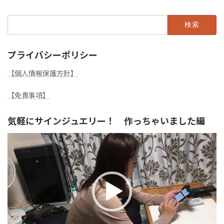
検
索:
プライバシーポリシー
【個人情報保護方針】
【免責事項】
気軽にサインジュエリー！ 作っちゃいました編
動
画
プ
レ
ー
ヤ
ー