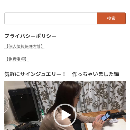
検
索:
プライバシーポリシー
【個人情報保護方針】
【免責事項】
気軽にサインジュエリー！ 作っちゃいました編
動
画
プ
レ
ー
ヤ
ー