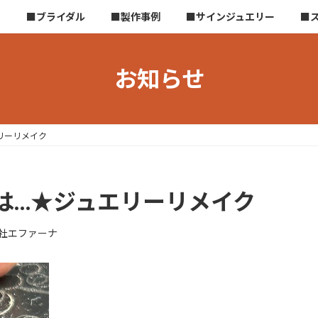
ら
■ブライダル
■製作事例
■サインジュエリー
■
お知らせ
リーリメイク
は…★ジュエリーリメイク
社エファーナ