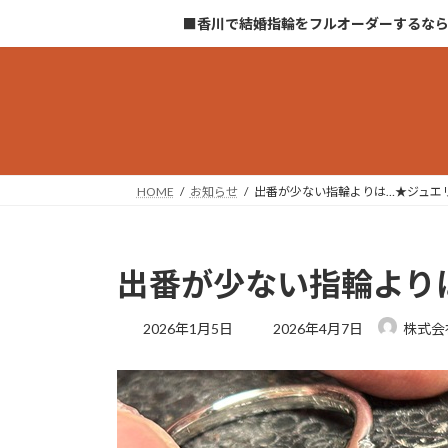
コ
ナ
■香川で結婚指輪をフルオーダーするな
ン
ビ
テ
ゲ
ン
ー
ツ
シ
へ
ョ
ス
ン
キ
に
HOME
お知らせ
出番が少ない指輪よりは…★ジュエ
ッ
移
プ
動
出番が少ない指輪より
最
2026年1月5日
2026年4月7日
株式会
終
更
新
日
時
: