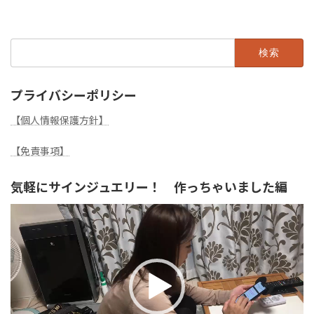
検
索:
プライバシーポリシー
【個人情報保護方針】
【免責事項】
気軽にサインジュエリー！ 作っちゃいました編
動
画
プ
レ
ー
ヤ
ー