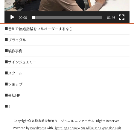
00:00
01:46
■香川で結婚指輪をフルオーダーするなら
■ブライダル
■製作事例
■サインジュエリー
■スクール
■ショップ
■会社HP
■！
Copyright © 高松市美術館通り ジュエル エファーナ All Rights Reserved.
Powered by
WordPress
with
Lightning Theme
&
VK All in One Expansion Unit