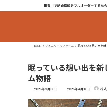
コ
ナ
■香川で結婚指輪をフルオーダーするな
ン
ビ
テ
ゲ
ン
ー
ツ
シ
へ
ョ
ス
ン
キ
に
HOME
ジュエリーリフォーム
眠っている想い出を新
ッ
移
プ
動
眠っている想い出を新
ム物語
最
2026年3月30日
2026年4月10日
株式
終
更
新
日