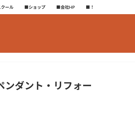
スクール
■ショップ
■会社HP
■！
ペンダント・リフォー