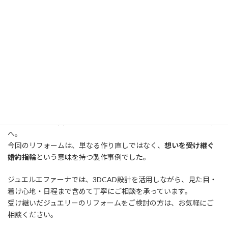
完成品と、原型を見比べ。
まとめ｜想いを受け継ぐ婚約指輪と
いう選択
お母様から譲り受けた大きなダイヤモンドを、お嫁さんになる方
へ。
今回のリフォームは、単なる作り直しではなく、
想いを受け継ぐ
婚約指輪
という意味を持つ製作事例でした。
ジュエルエファーナでは、3DCAD設計を活用しながら、見た目・
着け心地・日程まで含めて丁寧にご相談を承っています。
受け継いだジュエリーのリフォームをご検討の方は、お気軽にご
相談ください。