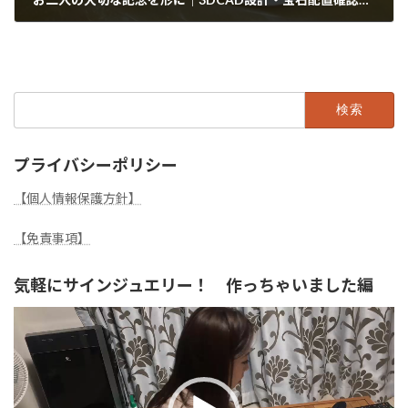
2026年2月27日
検
索:
プライバシーポリシー
【個人情報保護方針】
【免責事項】
気軽にサインジュエリー！ 作っちゃいました編
動
画
プ
レ
ー
ヤ