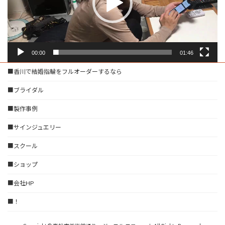
ー
00:00
01:46
■香川で結婚指輪をフルオーダーするなら
■ブライダル
■製作事例
■サインジュエリー
■スクール
■ショップ
■会社HP
■！