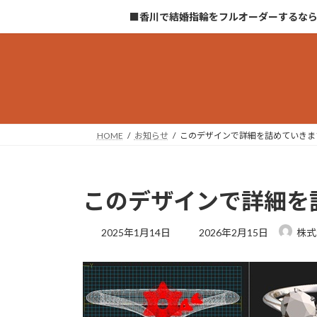
コ
ナ
■香川で結婚指輪をフルオーダーするな
ン
ビ
テ
ゲ
ン
ー
ツ
シ
へ
ョ
ス
ン
キ
に
HOME
お知らせ
このデザインで詳細を詰めていきま
ッ
移
プ
動
このデザインで詳細を
最
2025年1月14日
2026年2月15日
株式
終
更
新
日
時
: