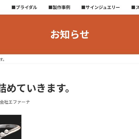
ら
■ブライダル
■製作事例
■サインジュエリー
■
お知らせ
す。
詰めていきます。
会社エファーナ