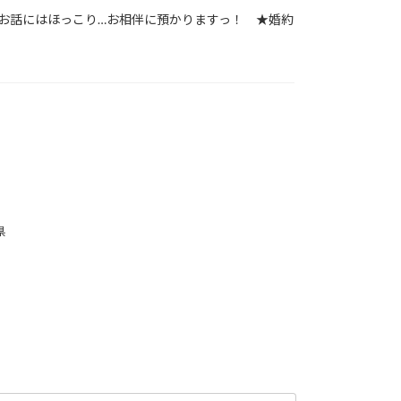
お話にはほっこり…お相伴に預かりますっ！ ★婚約
県