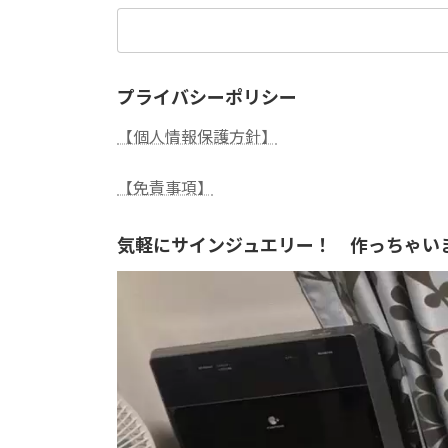
検
索:
プライバシーポリシー
【個人情報保護方針】
【免責事項】
気軽にサインジュエリー！ 作っちゃい
動
画
プ
レ
ー
ヤ
ー