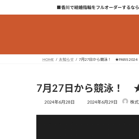
コ
ナ
■香川で結婚指輪をフルオーダーするな
ン
ビ
テ
ゲ
ン
ー
ツ
シ
へ
ョ
ス
ン
キ
に
HOME
お知らせ
7月27日から競泳！ ★PARIS 2024
ッ
移
プ
動
7月27日から競泳！ ★PA
最
2024年6月28日
2024年6月29日
株式
終
更
新
日
時
: