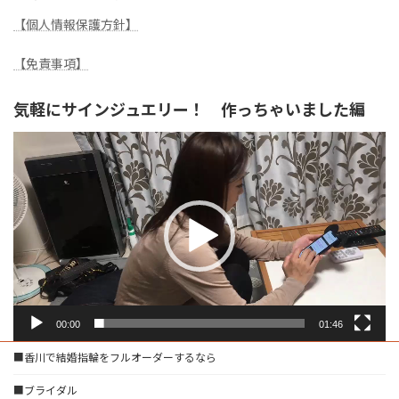
【個人情報保護方針】
【免責事項】
気軽にサインジュエリー！ 作っちゃいました編
動
画
プ
レ
ー
ヤ
ー
00:00
01:46
■香川で結婚指輪をフルオーダーするなら
■ブライダル