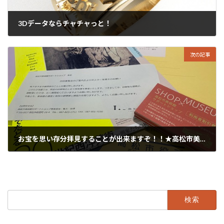
3Dデータならチャチャっと！
2023年2月7日
次の記事
お宝を思い存分拝見することが出来ますぞ！！★高松市美術館サポートショップ ”エファーナ” からのお知らせ…
2023年2月9日
検
索: