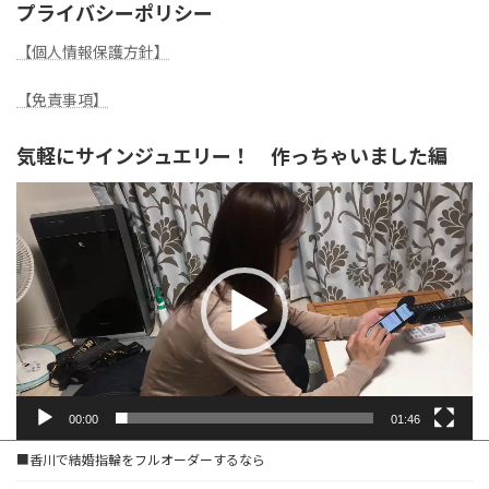
プライバシーポリシー
【個人情報保護方針】
【免責事項】
気軽にサインジュエリー！ 作っちゃいました編
動
画
プ
レ
ー
ヤ
ー
00:00
01:46
■香川で結婚指輪をフルオーダーするなら