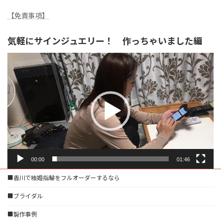
【免責事項】
気軽にサインジュエリー！ 作っちゃいました編
動
画
プ
レ
ー
ヤ
ー
00:00
01:46
■香川で結婚指輪をフルオーダーするなら
■ブライダル
■製作事例