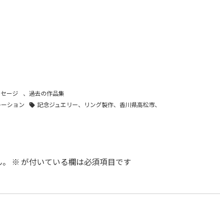
ッセージ
、
過去の作品集
レーション
記念ジュエリー、リング製作、香川県高松市、
ん。
※
が付いている欄は必須項目です