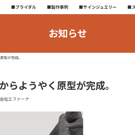
ら
■ブライダル
■製作事例
■サインジュエリー
■
お知らせ
く原型が完成。
ンからようやく原型が完成。
会社エファーナ