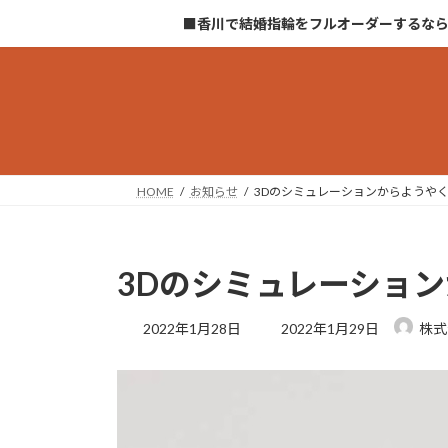
コ
ナ
■香川で結婚指輪をフルオーダーするな
ン
ビ
テ
ゲ
ン
ー
ツ
シ
へ
ョ
ス
ン
キ
に
HOME
お知らせ
3Dのシミュレーションからようや
ッ
移
プ
動
3Dのシミュレーショ
最
2022年1月28日
2022年1月29日
株式
終
更
新
日
時
: