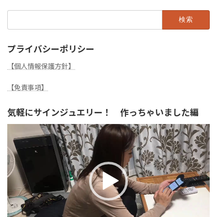
検
索:
プライバシーポリシー
【個人情報保護方針】
【免責事項】
気軽にサインジュエリー！ 作っちゃいました編
動
画
プ
レ
ー
ヤ
ー