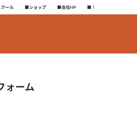
スクール
■ショップ
■会社HP
■！
フォーム