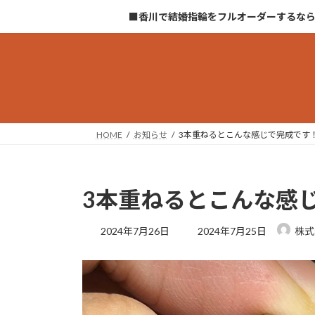
コ
ナ
■香川で結婚指輪をフルオーダーするな
ン
ビ
テ
ゲ
ン
ー
ツ
シ
へ
ョ
ス
ン
キ
に
HOME
お知らせ
3本重ねるとこんな感じで完成です
ッ
移
プ
動
3本重ねるとこんな感
最
2024年7月26日
2024年7月25日
株式
終
更
新
日
時
: