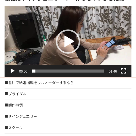
動
画
プ
レ
ー
ヤ
ー
00:00
01:46
■香川で結婚指輪をフルオーダーするなら
■ブライダル
■製作事例
■サインジュエリー
■スクール