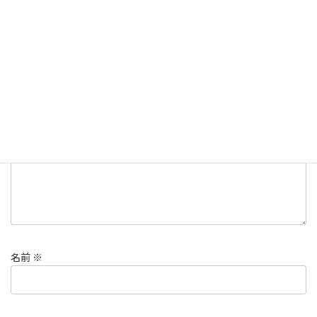
コメントを残す
メールアドレスが公開されることはありません。
※
が付いている
欄は必須項目です
コメント
※
名前
※