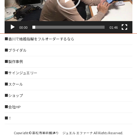
ー
00:00
01:46
■香川で結婚指輪をフルオーダーするなら
■ブライダル
■製作事例
■サインジュエリー
■スクール
■ショップ
■会社HP
■！
Copyright © 高松市美術館通り ジュエル エファーナ All Rights Reserved.