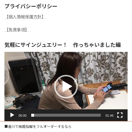
プライバシーポリシー
【個人情報保護方針】
【免責事項】
気軽にサインジュエリー！ 作っちゃいました編
動
画
プ
レ
ー
ヤ
ー
00:00
01:46
■香川で結婚指輪をフルオーダーするなら