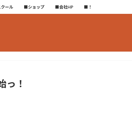
スクール
■ショップ
■会社HP
■！
始っ！