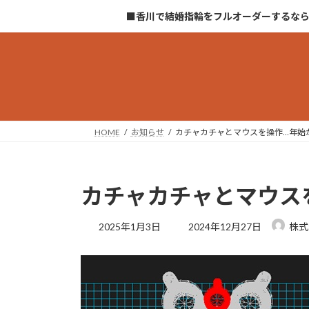
コ
ナ
■香川で結婚指輪をフルオーダーするな
ン
ビ
テ
ゲ
ン
ー
ツ
シ
へ
ョ
ス
ン
キ
に
HOME
お知らせ
カチャカチャとマウスを操作…年始
ッ
移
プ
動
カチャカチャとマウス
最
2025年1月3日
2024年12月27日
株式
終
更
新
日
時
: