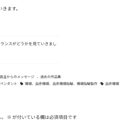
いきます。
バランスがどうかを見ていきまし
店主からのメッセージ
、
過去の作品集
ペンダント
珊瑚、血赤珊瑚、血赤珊瑚指輪、珊瑚指輪製作
血赤珊瑚
ん。
※
が付いている欄は必須項目です