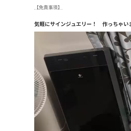
【免責事項】
気軽にサインジュエリー！ 作っちゃい
動
画
プ
レ
ー
ヤ
ー