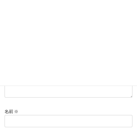
コメントを残す
メールアドレスが公開されることはありません。
※
が付いている
欄は必須項目です
コメント
※
名前
※