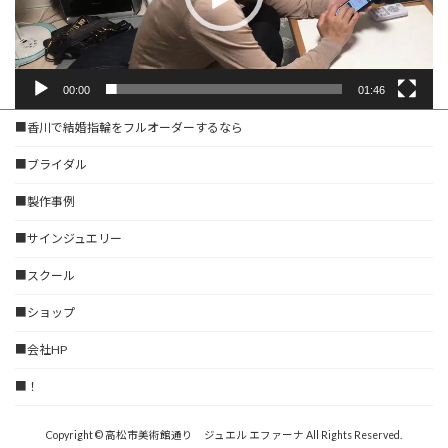
ー
00:00
01:46
■香川で結婚指輪をフルオーダーするなら
■ブライダル
■製作事例
■サインジュエリー
■スクール
■ショップ
■会社HP
■！
Copyright © 高松市美術館通り ジュエル エファーナ All Rights Reserved.