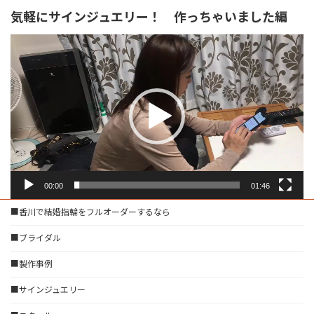
気軽にサインジュエリー！ 作っちゃいました編
動
画
プ
レ
ー
ヤ
ー
00:00
01:46
■香川で結婚指輪をフルオーダーするなら
■ブライダル
■製作事例
■サインジュエリー