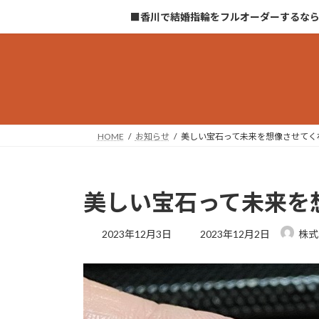
コ
ナ
■香川で結婚指輪をフルオーダーするな
ン
ビ
テ
ゲ
ン
ー
ツ
シ
へ
ョ
ス
ン
キ
に
HOME
お知らせ
美しい宝石って未来を想像させてく
ッ
移
プ
動
美しい宝石って未来を
最
2023年12月3日
2023年12月2日
株式
終
更
新
日
時
: