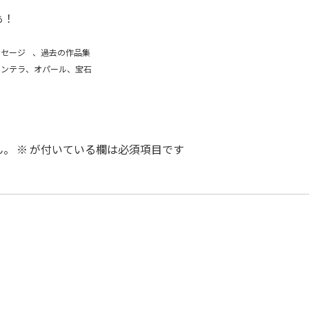
ぁ！
ッセージ
、
過去の作品集
カンテラ、オパール、宝石
ん。
※
が付いている欄は必須項目です