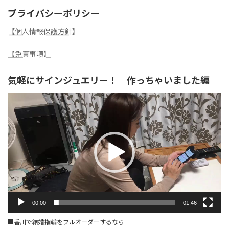
プライバシーポリシー
【個人情報保護方針】
【免責事項】
気軽にサインジュエリー！ 作っちゃいました編
動
画
プ
レ
ー
ヤ
ー
00:00
01:46
■香川で結婚指輪をフルオーダーするなら