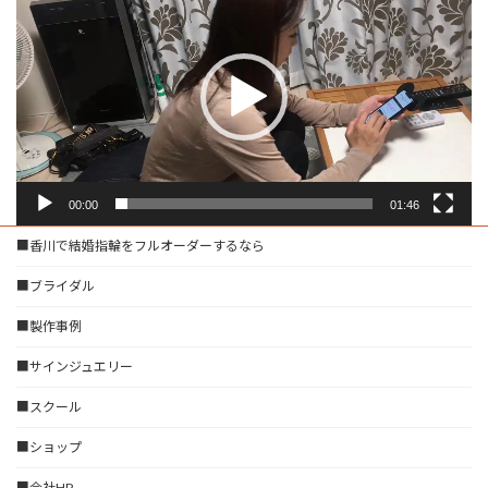
画
プ
レ
ー
ヤ
ー
00:00
01:46
■香川で結婚指輪をフルオーダーするなら
■ブライダル
■製作事例
■サインジュエリー
■スクール
■ショップ
■会社HP