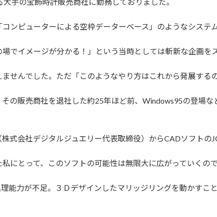
る大手の宝飾時計販売商社に勤務しておりました。
「コンピューターによる空枠データーベース」のようなシステ
の場でイメージが分かる！」という当時としては斬新な企画を
えませんでした。ただ「このようなやり方はこれから発展する
の販売商社を退社した約25年ほど前、Windows95の登場
株式会社デジタルジュエリー代表取締役）からCADソフトのJ
た私にとって、このソフトの可能性は無限大に広がっていくの
処理能力が不足。３Ｄデザインしたマリッジリングを動かすこ