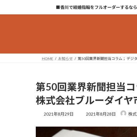
コ
ナ
■香川で結婚指輪をフルオーダーするな
ン
ビ
テ
ゲ
ン
ー
ツ
シ
へ
ョ
ス
ン
キ
に
HOME
お知らせ
第50回業界新聞担当コラム； デ
ッ
移
プ
動
第50回業界新聞担当
株式会社ブルーダイヤ
最
2021年8月29日
2021年8月28日
株式
終
更
新
日