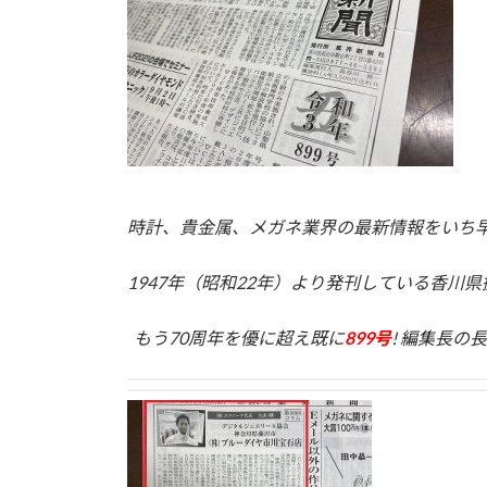
時計、貴金属、メガネ業界の最新情報をいち早
1947年（昭和22年）より発刊している香川
もう70周年を優に超え既に
899号
!
編集長の長