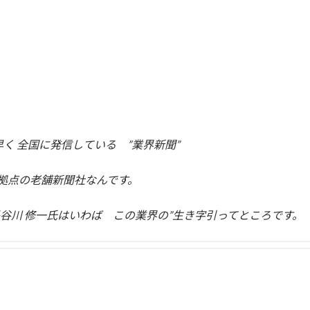
く 全国に発信している ”業界新聞”
県拠点の老舗新聞社なんです。
谷川 修一氏はいわば この業界の”生き字引ってところです。