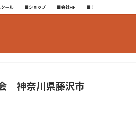
スクール
■ショップ
■会社HP
■！
協会 神奈川県藤沢市