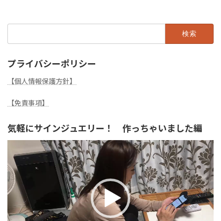
検
索:
プライバシーポリシー
【個人情報保護方針】
【免責事項】
気軽にサインジュエリー！ 作っちゃいました編
動
画
プ
レ
ー
ヤ
ー