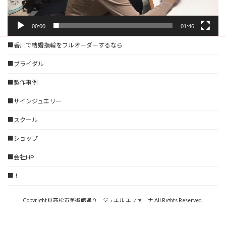
00:00
01:46
■香川で結婚指輪をフルオーダーするなら
■ブライダル
■製作事例
■サインジュエリー
■スクール
■ショップ
■会社HP
■！
Copyright © 高松市美術館通り ジュエル エファーナ All Rights Reserved.
Powered by
WordPress
with
Lightning Theme
&
VK All in One Expansion Unit