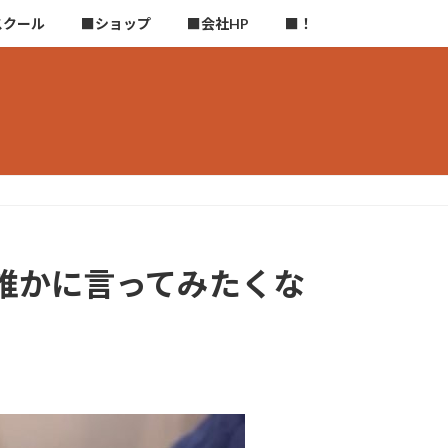
スクール
■ショップ
■会社HP
■！
誰かに言ってみたくな