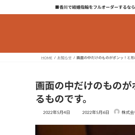
コ
ナ
■香川で結婚指輪をフルオーダーするな
ン
ビ
テ
ゲ
ン
ー
ツ
シ
へ
ョ
ス
ン
キ
に
HOME
お知らせ
画面の中だけのものがポンッ！と形
ッ
移
プ
動
画面の中だけのものが
るものです。
最
2022年5月4日
2022年5月6日
株式会
終
更
新
日