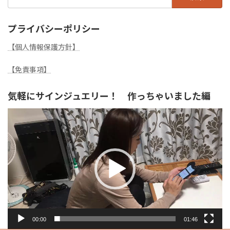
索:
プライバシーポリシー
【個人情報保護方針】
【免責事項】
気軽にサインジュエリー！ 作っちゃいました編
動
画
プ
レ
ー
ヤ
ー
00:00
01:46