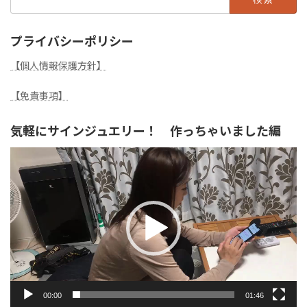
索:
プライバシーポリシー
【個人情報保護方針】
【免責事項】
気軽にサインジュエリー！ 作っちゃいました編
動
画
プ
レ
ー
ヤ
ー
00:00
01:46