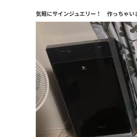
気軽にサインジュエリー！ 作っちゃい
動
画
プ
レ
ー
ヤ
ー