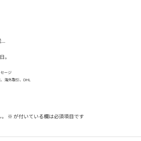
送…
初日。
ッセージ
、海外取引、DHL
ん。
※
が付いている欄は必須項目です