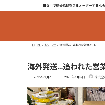
コ
ナ
■香川で結婚指輪をフルオーダーするな
ン
ビ
テ
ゲ
ン
ー
ツ
シ
へ
ョ
ス
ン
キ
に
HOME
お知らせ
海外発送…追われた営業初日。
ッ
移
プ
動
海外発送…追われた営
最
2025年1月6日
2025年1月6日
株式会
終
更
新
日
時
: