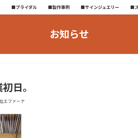
ら
■ブライダル
■製作事例
■サインジュエリー
■
お知らせ
業初日。
社エファーナ