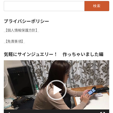
検
索:
プライバシーポリシー
【個人情報保護方針】
【免責事項】
気軽にサインジュエリー！ 作っちゃいました編
動
画
プ
レ
ー
ヤ
ー