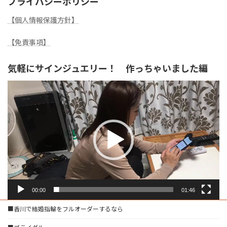
プライバシーポリシー
【個人情報保護方針】
【免責事項】
気軽にサインジュエリー！ 作っちゃいました編
動
画
プ
レ
ー
ヤ
ー
00:00
01:46
■香川で結婚指輪をフルオーダーするなら