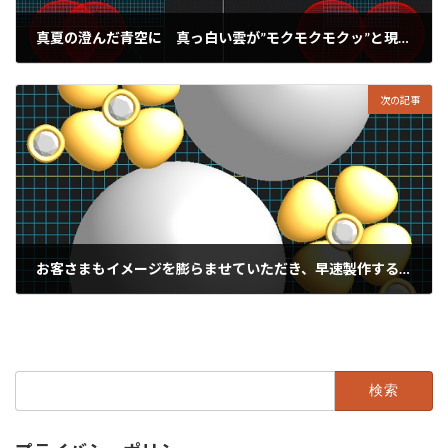
真夏の澄んだ青空に 真っ白い雲が”モクモクモクッ”と現れるように…
2023年7月30日
次の記事
お客さまもイメージを膨らませていただき、早速製作することに。
2023年8月3日
検
索: