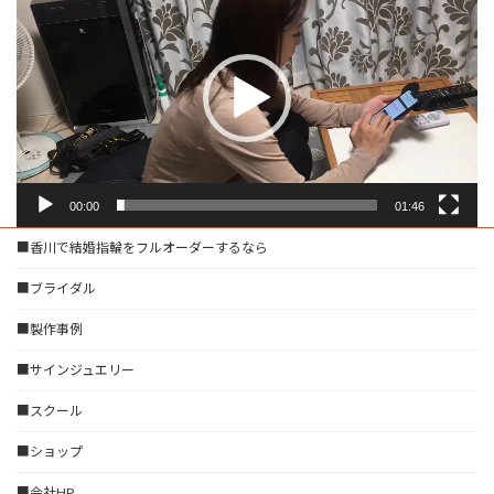
画
プ
レ
ー
ヤ
ー
00:00
01:46
■香川で結婚指輪をフルオーダーするなら
■ブライダル
■製作事例
■サインジュエリー
■スクール
■ショップ
■会社HP