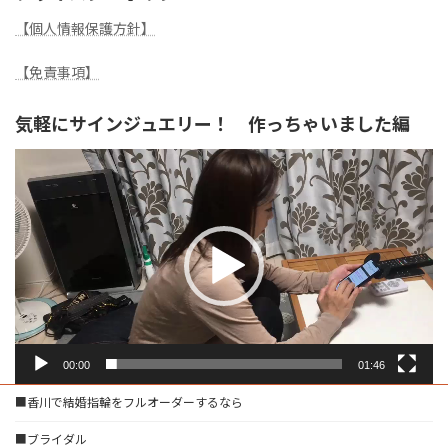
【個人情報保護方針】
【免責事項】
気軽にサインジュエリー！ 作っちゃいました編
動
画
プ
レ
ー
ヤ
ー
00:00
01:46
■香川で結婚指輪をフルオーダーするなら
■ブライダル