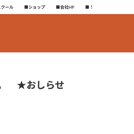
スクール
■ショップ
■会社HP
■！
。 ★おしらせ