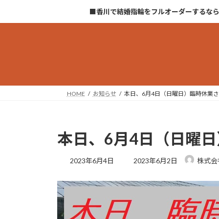
コ
ナ
■香川で結婚指輪をフルオーダーするな
ン
ビ
テ
ゲ
ン
ー
ツ
シ
へ
ョ
ス
ン
キ
に
HOME
お知らせ
本日、6月4日（日曜日）臨時休業
ッ
移
プ
動
本日、6月4日（日曜
最
2023年6月4日
2023年6月2日
株式会
終
更
新
日
時
: