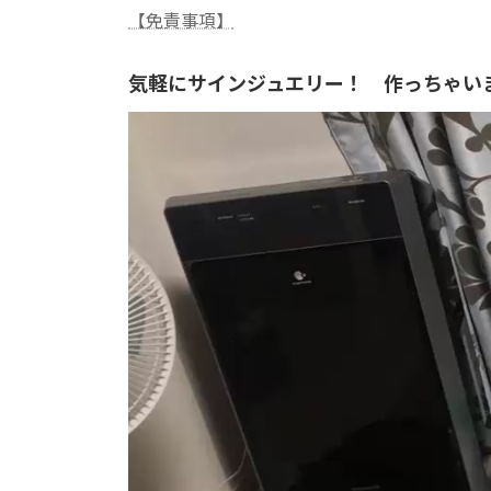
【免責事項】
気軽にサインジュエリー！ 作っちゃい
動
画
プ
レ
ー
ヤ
ー