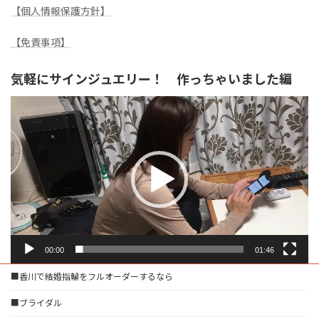
【個人情報保護方針】
【免責事項】
気軽にサインジュエリー！ 作っちゃいました編
動
画
プ
レ
ー
ヤ
ー
00:00
01:46
■香川で結婚指輪をフルオーダーするなら
■ブライダル