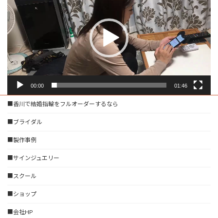
プ
レ
ー
ヤ
ー
00:00
01:46
■香川で結婚指輪をフルオーダーするなら
■ブライダル
■製作事例
■サインジュエリー
■スクール
■ショップ
■会社HP