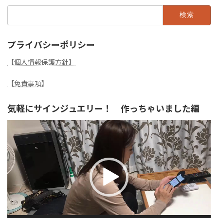
検
索:
プライバシーポリシー
【個人情報保護方針】
【免責事項】
気軽にサインジュエリー！ 作っちゃいました編
動
画
プ
レ
ー
ヤ
ー