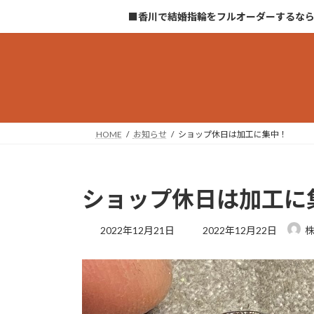
コ
ナ
■香川で結婚指輪をフルオーダーするな
ン
ビ
テ
ゲ
ン
ー
ツ
シ
へ
ョ
ス
ン
キ
に
HOME
お知らせ
ショップ休日は加工に集中！
ッ
移
プ
動
ショップ休日は加工に
最
2022年12月21日
2022年12月22日
終
更
新
日
時
: