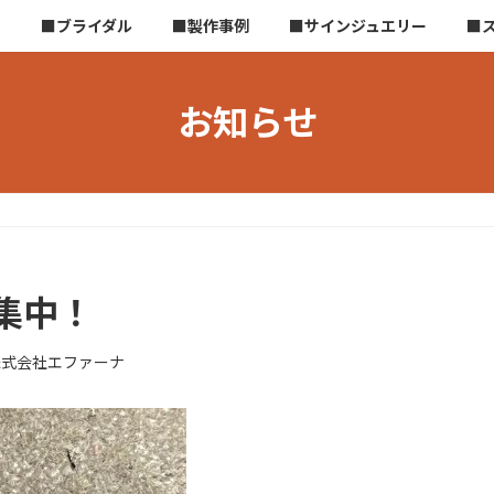
ら
■ブライダル
■製作事例
■サインジュエリー
■
お知らせ
集中！
株式会社エファーナ