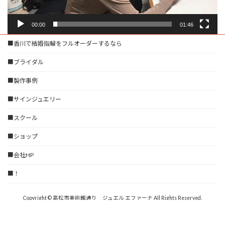
00:00
01:46
■香川で結婚指輪をフルオーダーするなら
■ブライダル
■製作事例
■サインジュエリー
■スクール
■ショップ
■会社HP
■！
Copyright © 高松市美術館通り ジュエル エファーナ All Rights Reserved.
Powered by
WordPress
with
Lightning Theme
&
VK All in One Expansion Unit