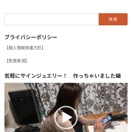
検
索:
プライバシーポリシー
【個人情報保護方針】
【免責事項】
気軽にサインジュエリー！ 作っちゃいました編
動
画
プ
レ
ー
ヤ
ー